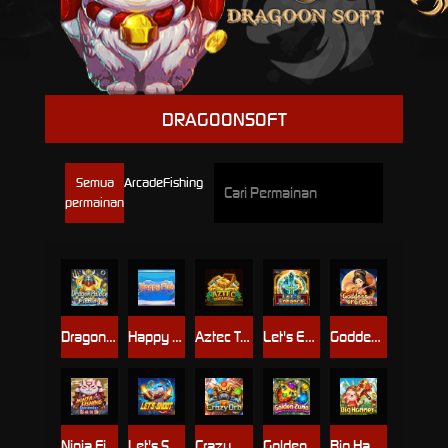
DRAGOONSOFT
Semua
Arcade
Fishing
permainan
Dragon Palace Fishing
Happy Fish
Aztec Treasure
Let's Enhance
Goddess or Crash
Ninja Fishing
Let's Shoot
Crazy Orb
Golden Zuma
Big Hammer