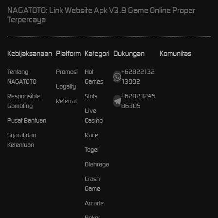
NAGATOTO: Link Website Apk V3.9 Game Online Proper
Terpercaya
Kebijaksanaan
Platform
Kategori
Dukungan
Komunitas
Tentang
Promosi
Hot
+62822132
NAGATOTO
Games
13992
Loyalty
Responsible
Slots
+62823245
Referral
Gambling
86305
Live
Pusat Bantuan
Casino
Syarat dan
Race
Ketentuan
Togel
Olahraga
Crash
Game
Arcade
Poker