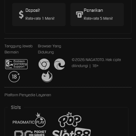
Deposit
Penarikan
Rata-rata 1 Menit
Rata-rata 5 Menit
Tanggung Jawab
Browser Yang
Bermain
Didukung
©2026 NAGATOTO. Hak cipta
dilindungi | 18+
Platform Penyedia Layanan
Slots