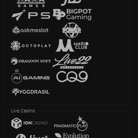
Live Casino