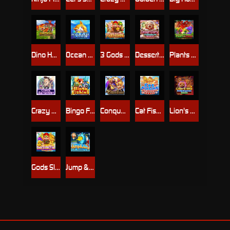
Dino Hunter
Ocean Lord
3 Gods Fishing
Dessert Party
Plants vs. Dinos
Crazy Bartender
Bingo Fishing
Conqueror's Treasure
Cat Fishing
Lion's Orb
Gods Slash Fish
Jump & Jump