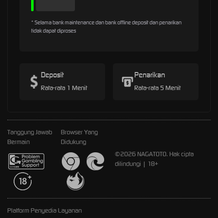
* Selama bank maintenance dan bank offline deposit dan penarikan
tidak dapat diproses
Deposit
Penarikan
Rata-rata 1 Menit
Rata-rata 5 Menit
Tanggung Jawab
Browser Yang
Bermain
Didukung
©2026 NAGATOTO. Hak cipta
dilindungi | 18+
Platform Penyedia Layanan