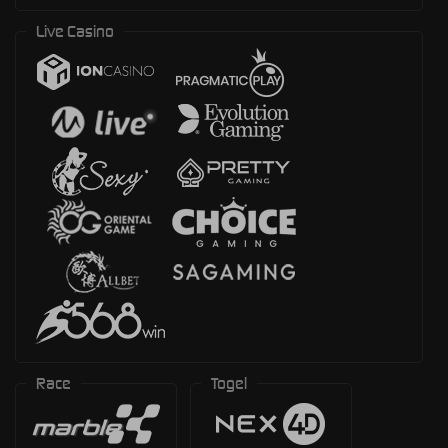
Live Casino
Race
Togel