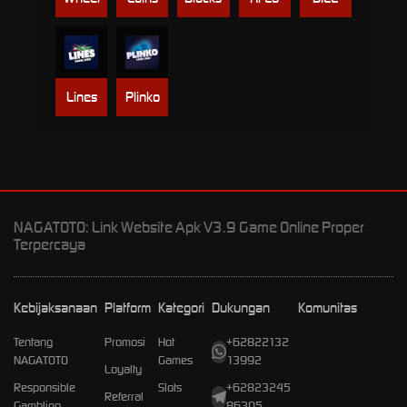
Lines
Plinko
NAGATOTO: Link Website Apk V3.9 Game Online Proper
Terpercaya
Kebijaksanaan
Platform
Kategori
Dukungan
Komunitas
Tentang
Promosi
Hot
+62822132
NAGATOTO
Games
13992
Loyalty
Responsible
Slots
+62823245
Referral
Gambling
86305