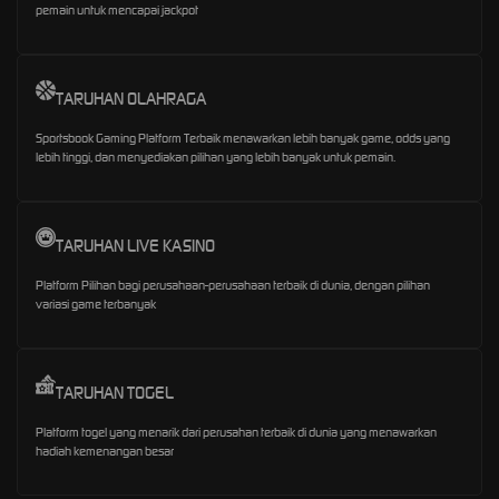
pemain untuk mencapai jackpot
TARUHAN OLAHRAGA
Sportsbook Gaming Platform Terbaik menawarkan lebih banyak game, odds yang
lebih tinggi, dan menyediakan pilihan yang lebih banyak untuk pemain.
TARUHAN LIVE KASINO
Platform Pilihan bagi perusahaan-perusahaan terbaik di dunia, dengan pilihan
variasi game terbanyak
TARUHAN TOGEL
Platform togel yang menarik dari perusahan terbaik di dunia yang menawarkan
hadiah kemenangan besar