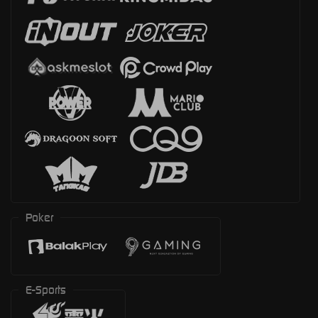
Poker
E-Sports