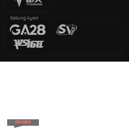
Sabung Ayam
PROMO