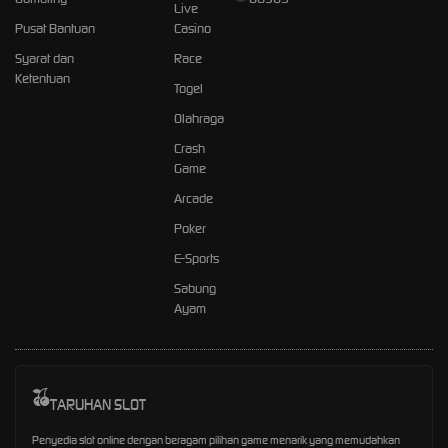
Live
Pusat Bantuan
Casino
Syarat dan
Race
Ketentuan
Togel
Olahraga
Crash
Game
Arcade
Poker
E-Sports
Sabung
Ayam
TARUHAN SLOT
Penyedia slot online dengan beragam pilihan game menarik yang memudahkan