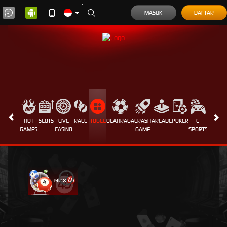
MASUK
DAFTAR
HOT
SLOTS
LIVE
RACE
TOGEL
OLAHRAGA
CRASH
ARCADE
POKER
E-
SABUN
GAMES
CASINO
GAME
SPORTS
AYAM
i