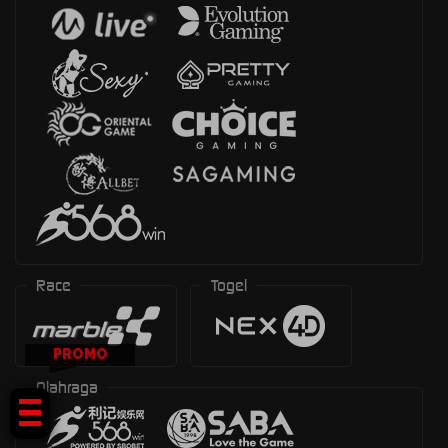
Race
Togel
PROMO
Olahraga