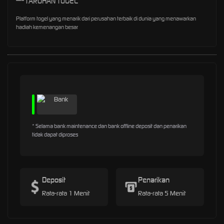
TARUHAN TOGEL
Platform togel yang menarik dari perusahan terbaik di dunia yang menawarkan
hadiah kemenangan besar
* Selama bank maintenance dan bank offline deposit dan penarikan
tidak dapat diproses
Deposit
Penarikan
Rata-rata 1 Menit
Rata-rata 5 Menit