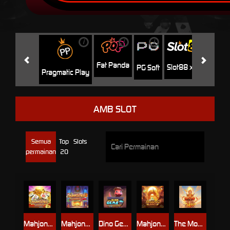
i
i
i
i
i
Facha
Fat Panda
Slot88 x PP
PG Soft
Pragmatic Play
AMB SLOT
Semua
Top
Slots
permainan
20
Mahjong Legend
Mahjong Legend Xmas
Dino Gems
Mahjong Legacy
The Monkey King