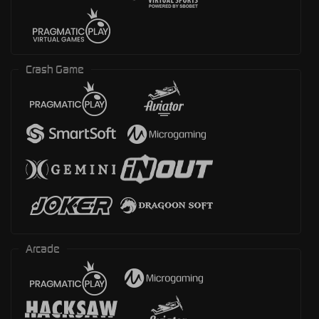
Crash Game
Arcade