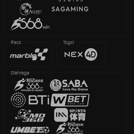
Race
Togel
Olahraga