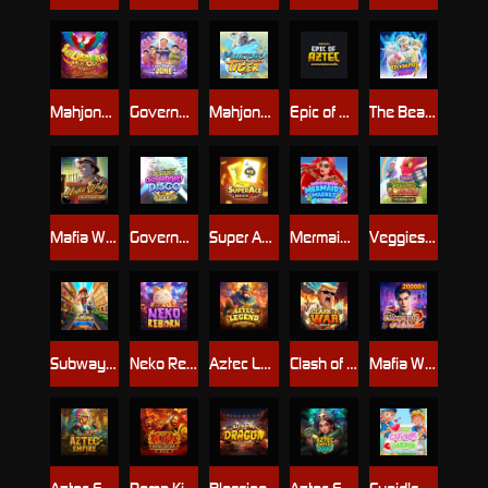
Mahjong of the Phoenix
Government Joke
Mahjong of the White Tiger
Epic of Aztec
The Beat of Olympus 1000
Mafia Ways
Government Disco
Super Ace X
Mermaid's Market
Veggies Bonanza
Subway Runner
Neko Reborn
Aztec Legend
Clash of War
Mafia Ways II : Metro Haven Heist