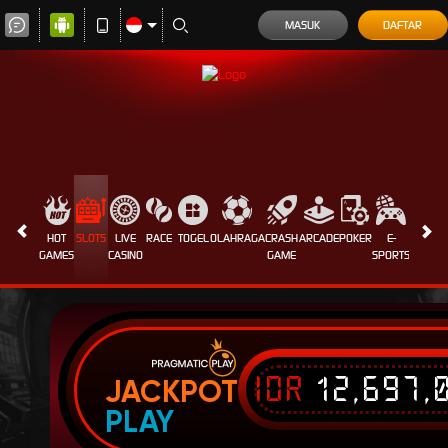
MASUK
DAFTAR
HOT
SLOTS
LIVE
RACE
TOGEL
OLAHRAGA
CRASH
ARCADE
POKER
E-
SABUN
GAMES
CASINO
GAME
SPORTS
AYAM
IDR
12,697,
JACKPOT
PLAY