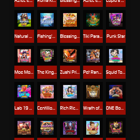
Aztec Empire
Roma Kingdom
Blessing of the Dragon
Aztec Empire 1000
Cupid's Garden
Natural Ace
Fishing's Paradise
Blessing of the Tiger
Tiki Paradise
Punk Star
Moe Moe Cute
The King Joker
Zushi Prime
Pet Ranger
Squid Toon
Lab 19 Mania
Centillion Gods
Rich Rich Water
Wrath of Egypt
ONE Boxing