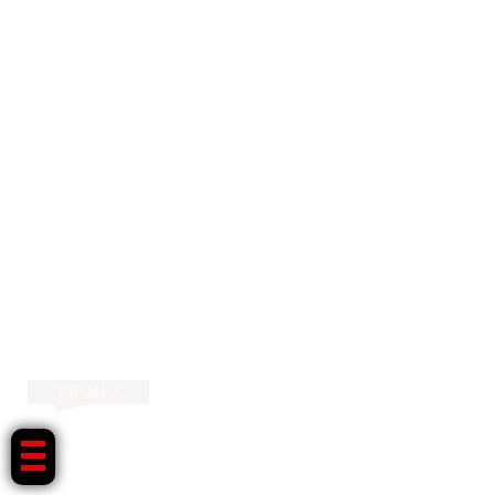
PROMO