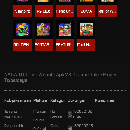
Vampire
PS Club
Hand Of God
ZUMA
Rat of Wealth
GOLDEN JADE
FANTASY - SOUTHEAST ASIA
FEATURE BUY・CHRISTMAS EXPRESS
Chef Husky
NAGATOTO: Link Website Apk V3.9 Game Online Proper
Terpercaya
Kebijaksanaan
Platform
Kategori
Dukungan
Komunitas
Tentang
Promosi
Hot
+62822132
NAGATOTO
Games
13992
Loyalty
Responsible
Slots
+62823245
Referral