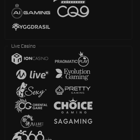
Live Casino