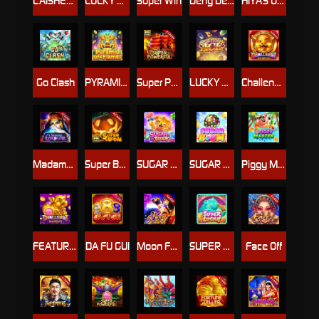
CAISHEN-LUCKY SPREAD
LUCKY ACE 2
Super Win
Deng Deng
HIYAS GEMS
Go Clash
PYRAMID OF FLAMES
Super Powerful
LUCKY ACE
Challenge・Golden Pig
Madame Caroline
Super Boom
SUGAR TEDDY
SUGAR BOOM
Piggy Master
FEATURE BUY - Golden Pig
DA FU GUI
Moon Festival
SUPER LUCKY
Face Off