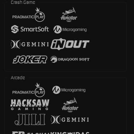
Crash Game
Arcade