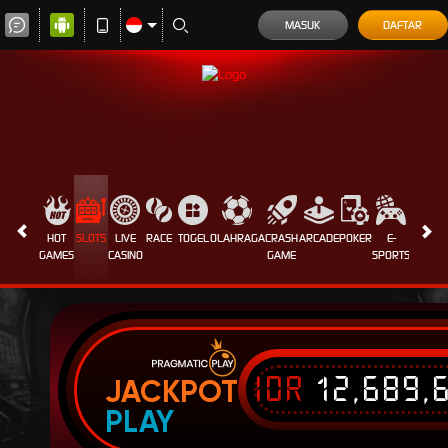
MASUK
DAFTAR
HOT
SLOTS
LIVE
RACE
TOGEL
OLAHRAGA
CRASH
ARCADE
POKER
E-
SABUN
GAMES
CASINO
GAME
SPORTS
AYAM
IDR
12,689,
JACKPOT
PLAY