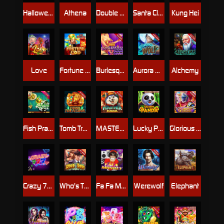
Halloween
Athena
Double Happiness
Santa Claus
Kung Hei
Love
Fortune God
Burlesque 2
Aurora Wolf
Alchemy
Fish Prawn Crab
Tomb Treasure
MASTER HAHA
Lucky Panda
Glorious Kingdom
Crazy 777
Who's The Boss
Fa Fa Monkey
Werewolf
Elephant